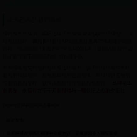
未来已来的裁判革命
据内部文件显示，国际足联正在测试"全息投影判罚系统"。当
球员犯规时，
裁判长
可通过AR眼镜直接查看三维重建的碰撞
过程。但这项原计划在2026年应用的技术，目前仍受困于"虚
拟元素可能干扰现场判断"的伦理争议。
在布宜诺斯艾利斯的贫民窟足球场上，孩子们模仿着世界杯
裁判的掏牌动作；而在苏黎世的会议室里，科里纳们正在书
写新的裁判章程。或许正如那位传奇裁判长所说："
足球场上
的真相，永远存在于千万双眼睛与一颗公正之心的交汇处
"。
2026年世界杯国家队名单前瞻：32支劲旅谁将问鼎北美之巅？
最近发表
世界杯球衣号码印倒事件引发热议，背后原因令人啼笑皆非