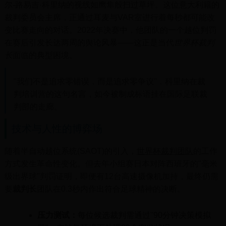
尔-路易吉·科里纳的视线如鹰隼般扫过草坪。这位意大利籍的
裁判委员会主席，正通过耳麦与VAR室进行着每秒都可能改
变比赛走向的对话。2022年决赛中，他团队的一个越位判罚
在赛后引发长达两周的舆论风暴——这正是当代
世界杯裁判
长
面临的典型困境。
"我们不是追求零错误，而是追求零争议"，科里纳在裁
判培训营的这句名言，如今被制成标语挂在国际足联裁
判部的走廊。
技术与人性的博弈场
随着半自动越位系统(SAOT)的引入，
世界杯裁判团队
的工作
方式发生革命性变化。但去年小组赛日本对阵西班牙的"毫米
级出界球"判罚证明，即便有12台高速摄像机加持，最终仍需
要
裁判长
团队在0.3秒内作出符合足球精神的决断。
压力测试：
每位候选裁判需通过"90分钟决策模拟